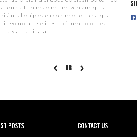
SH
 aliqua. Ut enim ad minim veniam, quis
 nisi ut aliquip ex ea comm odo consequat.
t in voluptate velit esse cillum dolore eu
 occaecat cupidatat.
EST POSTS
CONTACT US