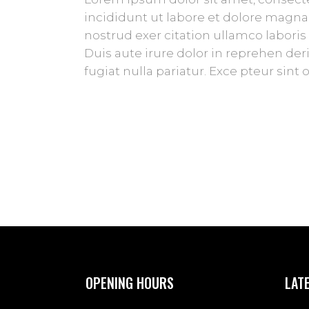
incididunt ut labore et dolore magna
nostrud exer citation ullamco laboris
Duis aute irure dolor in reprehen deri
fugiat nulla pariatur. Exce pteur sint
OPENING HOURS
LAT