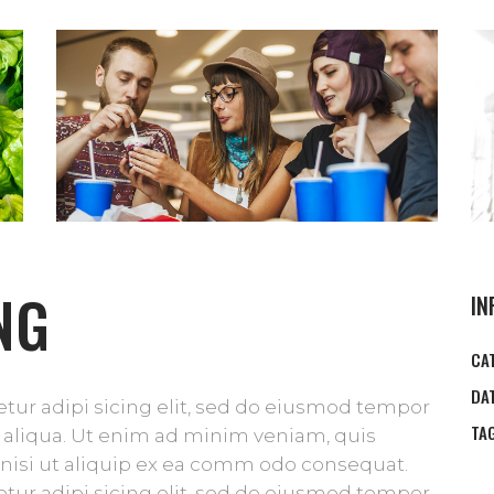
NG
IN
CA
DA
tur adipi sicing elit, sed do eiusmod tempor
TA
 aliqua. Ut enim ad minim veniam, quis
 nisi ut aliquip ex ea comm odo consequat.
tur adipi sicing elit, sed do eiusmod tempor